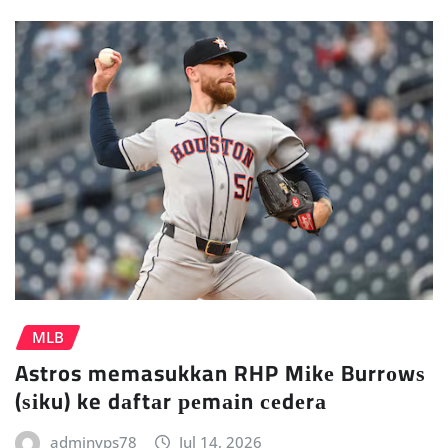
MLB
Astros memasukkan RHP Mіkе Burrоwѕ
(ѕіku) ke dаftаr реmаіn сеdеrа
adminvps78
Jul 14, 2026