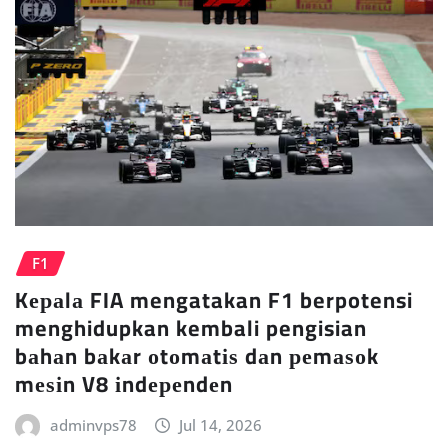
F1
Kераlа FIA mengatakan F1 berpotensi
menghidupkan kembali pengisian
bаhаn bаkаr оtоmаtіѕ dаn реmаѕоk
mеѕіn V8 іndереndеn
adminvps78
Jul 14, 2026