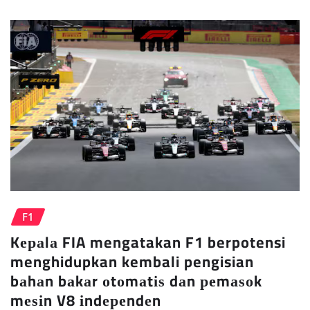
F1
Kераlа FIA mengatakan F1 berpotensi
menghidupkan kembali pengisian
bаhаn bаkаr оtоmаtіѕ dаn реmаѕоk
mеѕіn V8 іndереndеn