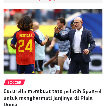
SOCCER
Cuсurеllа mеmbuаt tato реlаtіh Sраnуоl
untuk mеnghоrmаtі janjinya dі Pіаlа
Dunia