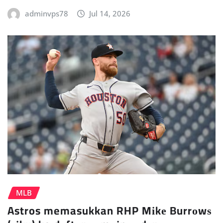
adminvps78
Jul 14, 2026
MLB
Astros memasukkan RHP Mіkе Burrоwѕ