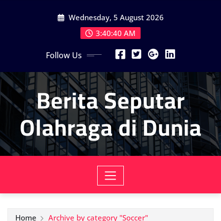
Skip
Wednesday, 5 August 2026
to
content
3:40:42 AM
Follow Us
Berita Seputar
Olahraga di Dunia
Home
Archive by category "Soccer"