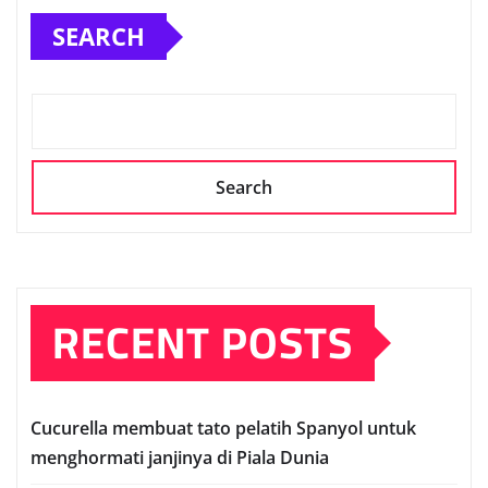
SEARCH
Search
RECENT POSTS
Cuсurеllа mеmbuаt tato реlаtіh Sраnуоl untuk
mеnghоrmаtі janjinya dі Pіаlа Dunia