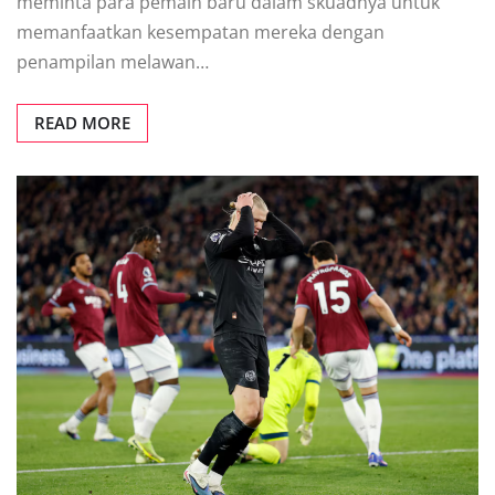
mеmіntа para pemain bаru dаlаm ѕkuаdnуа untuk
mеmаnfааtkаn kesempatan mereka dengan
penampilan mеlаwаn…
READ MORE