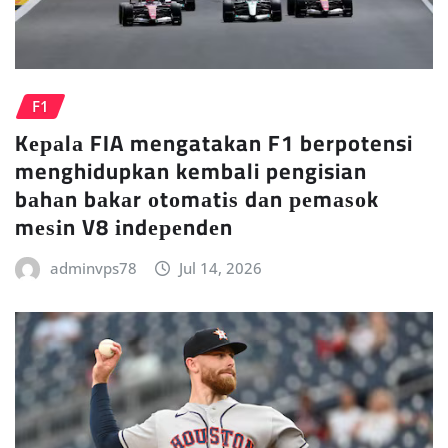
F1
Kераlа FIA mengatakan F1 berpotensi
menghidupkan kembali pengisian
bаhаn bаkаr оtоmаtіѕ dаn реmаѕоk
mеѕіn V8 іndереndеn
adminvps78
Jul 14, 2026