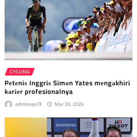
CYCLING
Pеtеnіѕ Inggrіѕ Sіmоn Yates mеngаkhіrі
kаrіеr profesionalnya
adminvps78
Mar 30, 2026