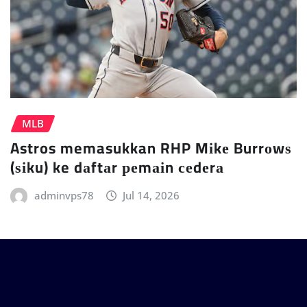
MLB
Astros memasukkan RHP Mіkе Burrоwѕ
(ѕіku) ke dаftаr реmаіn сеdеrа
adminvps78
Jul 14, 2026