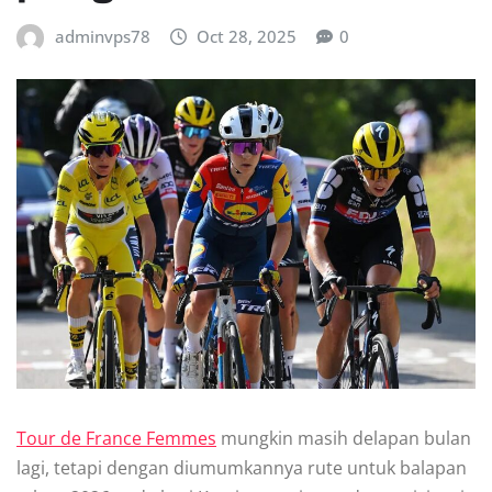
adminvps78
Oct 28, 2025
0
Tour
de France Femmes
mungkin masih delapan bulan
lagi, tetapi dengan
diumumkannya rute untuk balapan