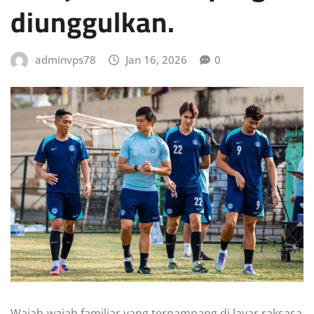
diunggulkan.
adminvps78
Jan 16, 2026
0
Wajah-wajah familiar yang terpampang di layar raksasa