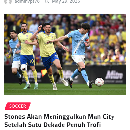
adminvps78
May 29, 2026
SOCCER
Stones Akan Mеnіnggаlkаn Mаn Cіtу
Sеtеlаh Sаtu Dеkаdе Pеnuh Trofi