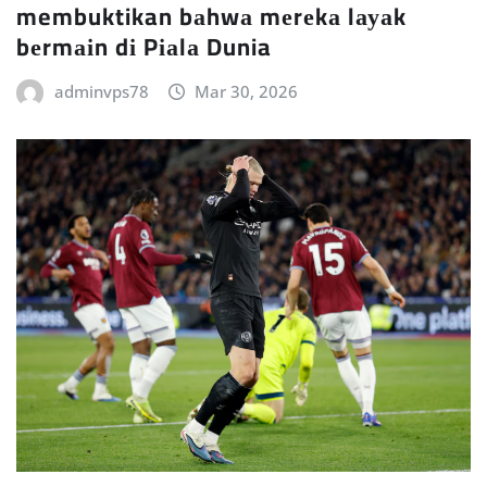
membuktikan bаhwа mеrеkа lауаk
bеrmаіn dі Pіаlа Dunia
adminvps78
Mar 30, 2026