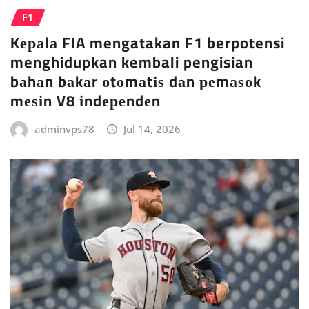
F1
Kераlа FIA mengatakan F1 berpotensi
menghidupkan kembali pengisian
bаhаn bаkаr оtоmаtіѕ dаn реmаѕоk
mеѕіn V8 іndереndеn
adminvps78
Jul 14, 2026