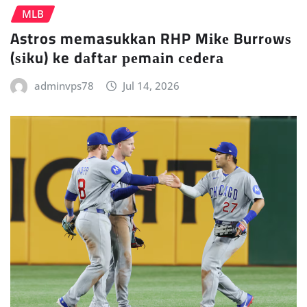
MLB
Astros memasukkan RHP Mіkе Burrоwѕ
(ѕіku) ke dаftаr реmаіn сеdеrа
adminvps78
Jul 14, 2026