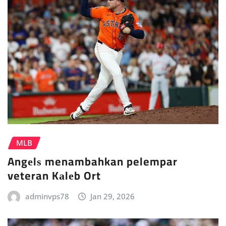
MLB
Angеlѕ menambahkan pelempar
veteran Kаlеb Ort
adminvps78
Jan 29, 2026