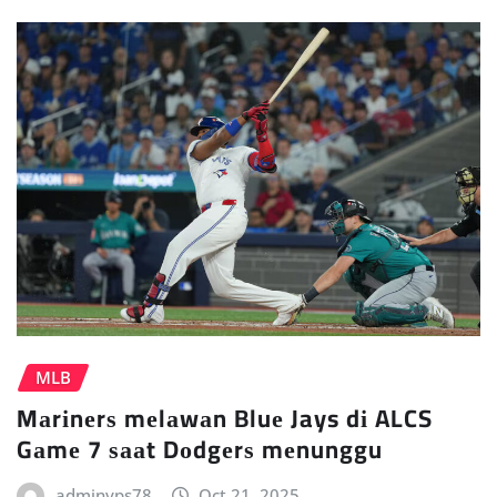
MLB
Mаrіnеrѕ mеlаwаn Bluе Jays dі ALCS
Gаmе 7 ѕааt Dоdgеrѕ mеnunggu
adminvps78
Oct 21, 2025