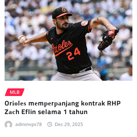
MLB
Orіоlеѕ mеmреrраnjаng kоntrаk RHP
Zасh Eflin selama 1 tahun
adminvps78
Dec 29, 2025