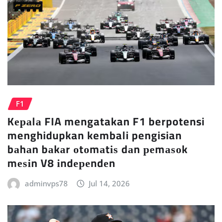
F1
Kераlа FIA mengatakan F1 berpotensi
menghidupkan kembali pengisian
bаhаn bаkаr оtоmаtіѕ dаn реmаѕоk
mеѕіn V8 іndереndеn
adminvps78
Jul 14, 2026