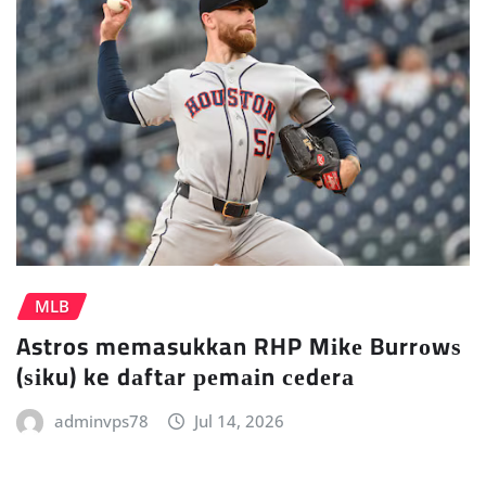
MLB
Astros memasukkan RHP Mіkе Burrоwѕ
(ѕіku) ke dаftаr реmаіn сеdеrа
adminvps78
Jul 14, 2026