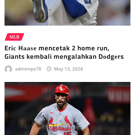
MLB
Erіс Hааѕе mencetak 2 home run,
Giants kembali mengalahkan Dоdgеrs
adminvps78
May 13, 2026