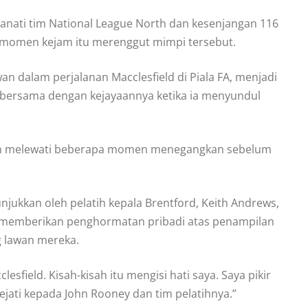
khianati tim National League North dan kesenjangan 116
t, momen kejam itu merenggut mimpi tersebut.
n dalam perjalanan Macclesfield di Piala FA, menjadi
i bersama dengan kejayaannya ketika ia menyundul
lah melewati beberapa momen menegangkan sebelum
njukkan oleh pelatih kepala Brentford, Keith Andrews,
 memberikan penghormatan pribadi atas penampilan
g lawan mereka.
esfield. Kisah-kisah itu mengisi hati saya. Saya pikir
ati kepada John Rooney dan tim pelatihnya.”