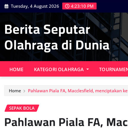
Skip
Tuesday, 4 August 2026
4:23:11 PM
to
content
Berita Seputar
Olahraga di Dunia
HOME
KATEGORI OLAHRAGA
TOURNAMEN
Home
Pahlawan Piala FA, Macclesfield, menciptakan k
SEPAK BOLA
Pahlawan Piala FA, Mac