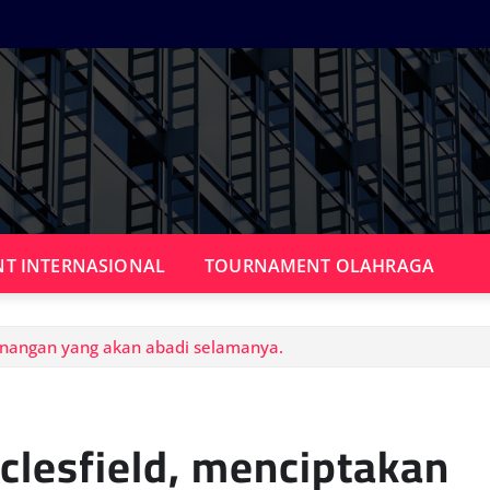
T INTERNASIONAL
TOURNAMENT OLAHRAGA
enangan yang akan abadi selamanya.
clesfield, menciptakan