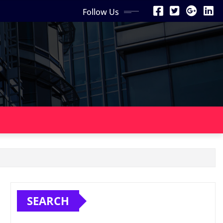
Follow Us
SEARCH