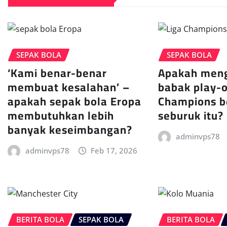
SEPAK BOLA
SEPAK BOLA
‘Kami benar-benar
Apakah men
membuat kesalahan’ –
babak play-o
apakah sepak bola Eropa
Champions b
membutuhkan lebih
seburuk itu?
banyak keseimbangan?
adminvps78
adminvps78
Feb 17, 2026
BERITA BOLA
SEPAK BOLA
BERITA BOLA