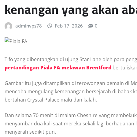
kenangan yang akan ab
adminvps78
Feb 17, 2026
0
Tifo yang dibentangkan di ujung Star Lane oleh para pe
pertandingan Piala FA melawan Brentford
bertuliska
Gambar itu juga ditampilkan di terowongan pemain di Mo
mencoba mengulang kemenangan bersejarah di babak ke
bertahan Crystal Palace malu dan kalah.
Dan selama 70 menit di malam Cheshire yang membekukan
menyambar dua kali saat mereka sekali lagi berhadapan
menyerah sedikit pun.