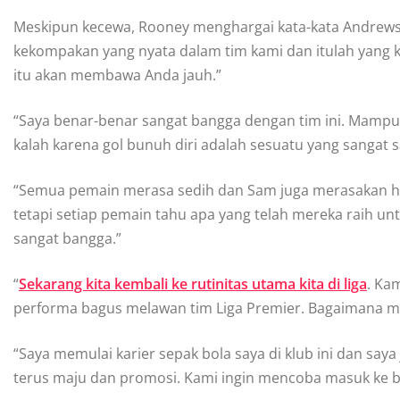
Meskipun kecewa, Rooney menghargai kata-kata Andrews 
kekompakan yang nyata dalam tim kami dan itulah yang k
itu akan membawa Anda jauh.”
“Saya benar-benar sangat bangga dengan tim ini. Mampu
kalah karena gol bunuh diri adalah sesuatu yang sangat 
“Semua pemain merasa sedih dan Sam juga merasakan hal 
tetapi setiap pemain tahu apa yang telah mereka raih untu
sangat bangga.”
“
Sekarang kita kembali ke rutinitas utama kita di liga
. Ka
performa bagus melawan tim Liga Premier. Bagaimana mu
“Saya memulai karier sepak bola saya di klub ini dan saya 
terus maju dan promosi. Kami ingin mencoba masuk ke ba