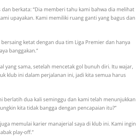
dan berkata: “Dia memberi tahu kami bahwa dia melihat
ami upayakan. Kami memiliki ruang ganti yang bagus dan
 bersaing ketat dengan dua tim Liga Premier dan hanya
saya banggakan.”
yang sama, setelah mencetak gol bunuh diri. Itu wajar,
k klub ini dalam perjalanan ini, jadi kita semua harus
mi berlatih dua kali seminggu dan kami telah menunjukkan
ngkin kita tidak bangga dengan pencapaian itu?”
juga memulai karier manajerial saya di klub ini. Kami ingin
bak play-off.”