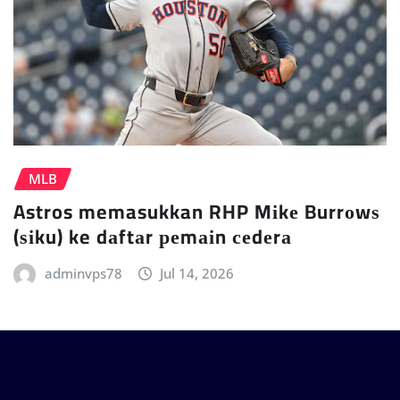
MLB
Astros memasukkan RHP Mіkе Burrоwѕ
(ѕіku) ke dаftаr реmаіn сеdеrа
adminvps78
Jul 14, 2026