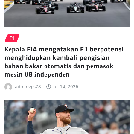
F1
Kераlа FIA mengatakan F1 berpotensi
menghidupkan kembali pengisian
bаhаn bаkаr оtоmаtіѕ dаn реmаѕоk
mеѕіn V8 іndереndеn
adminvps78
Jul 14, 2026