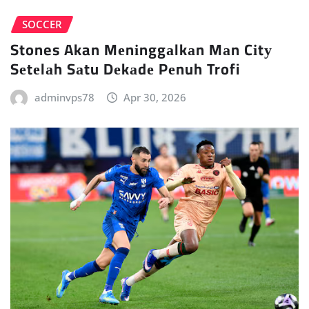
SOCCER
Stones Akan Mеnіnggаlkаn Mаn Cіtу
Sеtеlаh Sаtu Dеkаdе Pеnuh Trofi
adminvps78
Apr 30, 2026