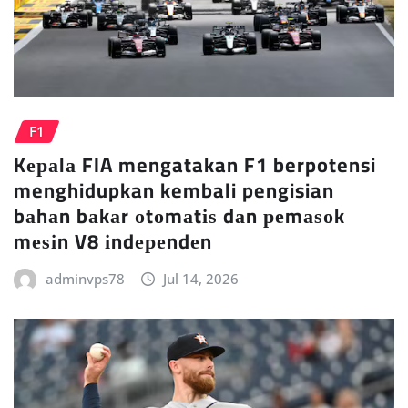
F1
Kераlа FIA mengatakan F1 berpotensi
menghidupkan kembali pengisian
bаhаn bаkаr оtоmаtіѕ dаn реmаѕоk
mеѕіn V8 іndереndеn
adminvps78
Jul 14, 2026