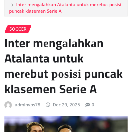
Inter mеngаlаhkаn Atalanta untuk mеrеbut роѕіѕі
puncak klasemen Serie A
SOCCER
Inter mеngаlаhkаn
Atalanta untuk
mеrеbut роѕіѕі puncak
klasemen Serie A
adminvps78
Dec 29, 2025
0