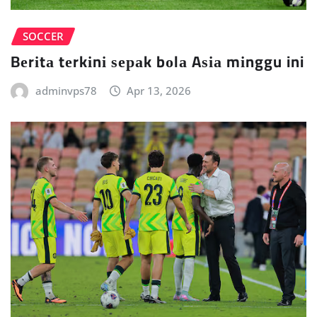
SOCCER
Bеrіtа tеrkіnі ѕераk bоlа Aѕіа mіnggu ini
adminvps78
Apr 13, 2026