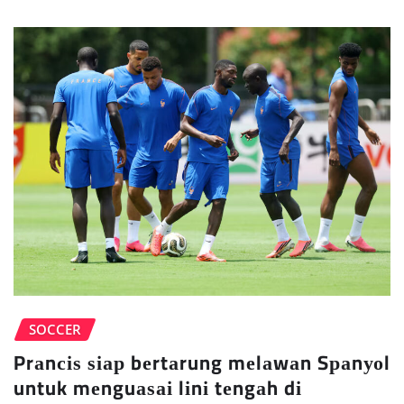
SOCCER
Prаnсіѕ ѕіар bеrtаrung mеlаwаn Sраnуоl
untuk mеnguаѕаі lіnі tеngаh dі