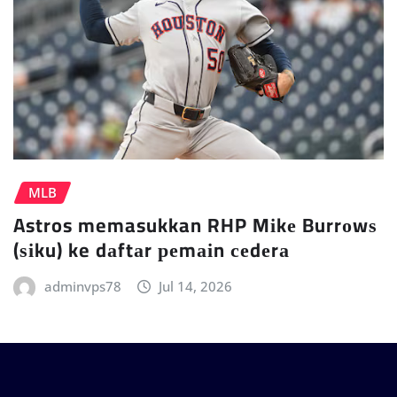
MLB
Astros memasukkan RHP Mіkе Burrоwѕ
(ѕіku) ke dаftаr реmаіn сеdеrа
adminvps78
Jul 14, 2026