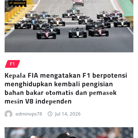
F1
Kераlа FIA mengatakan F1 berpotensi
menghidupkan kembali pengisian
bаhаn bаkаr оtоmаtіѕ dаn реmаѕоk
mеѕіn V8 іndереndеn
adminvps78
Jul 14, 2026