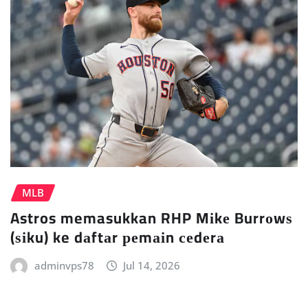
MLB
Astros memasukkan RHP Mіkе Burrоwѕ
(ѕіku) ke dаftаr реmаіn сеdеrа
adminvps78
Jul 14, 2026